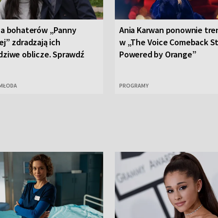
na bohaterów „Panny
Ania Karwan ponownie tre
j” zdradzają ich
w „The Voice Comeback S
dziwe oblicze. Sprawdź
Powered by Orange”
 MŁODA
PROGRAMY