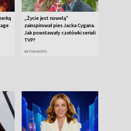
nerką
„Życie jest nowelą”
tage
zainspirował pies Jacka Cygana.
Jak powstawały czołówki seriali
TVP?
AKTUALNOŚCI