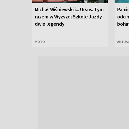
Michał Wiśniewski i... Ursus. Tym
Pamię
razem w Wyższej Szkole Jazdy
odcin
dwie legendy
bohat
MOTO
AKTUA