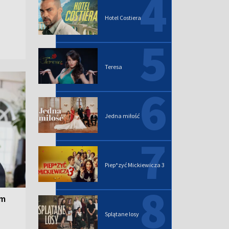
4
Hotel Costiera
5
Teresa
6
Jedna miłość
7
Piep*zyć Mickiewicza 3
8
ym
Splątane losy