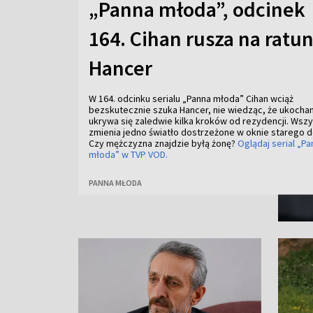
„Panna młoda”, odcinek
164. Cihan rusza na ratu
Hancer
W 164. odcinku serialu „Panna młoda” Cihan wciąż
bezskutecznie szuka Hancer, nie wiedząc, że ukocha
ukrywa się zaledwie kilka kroków od rezydencji. Wsz
zmienia jedno światło dostrzeżone w oknie starego 
Czy mężczyzna znajdzie byłą żonę?
Oglądaj serial „Pa
młoda” w TVP VOD.
PANNA MŁODA