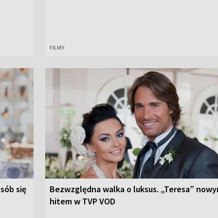
FILMY
osób się
Bezwzględna walka o luksus. „Teresa” now
hitem w TVP VOD