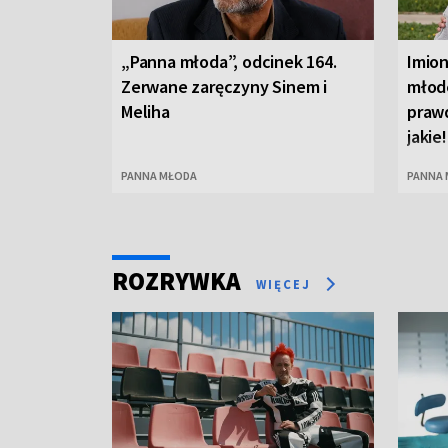
„Panna młoda”, odcinek 164.
Imio
Zerwane zaręczyny Sinem i
młode
Meliha
praw
jakie!
PANNA MŁODA
PANNA
ROZRYWKA
WIĘCEJ