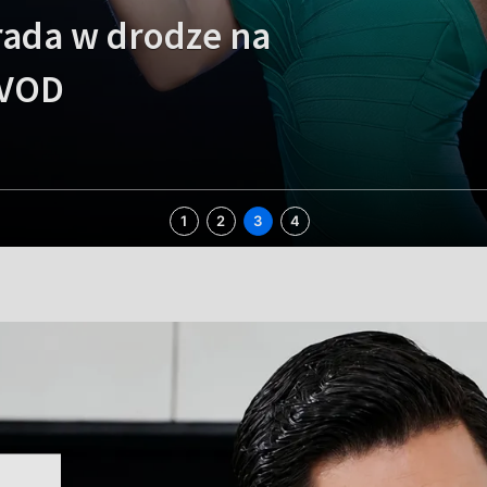
drada w drodze na
 VOD
1
2
3
4