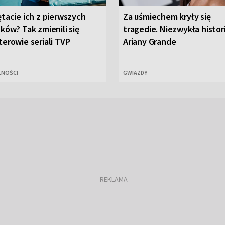
tacie ich z pierwszych
Za uśmiechem kryły się
ków? Tak zmienili się
tragedie. Niezwykła histor
erowie seriali TVP
Ariany Grande
LNOŚCI
GWIAZDY