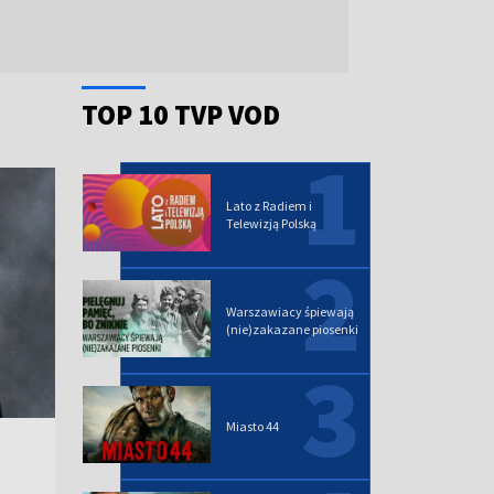
TOP 10 TVP VOD
1
Lato z Radiem i
Telewizją Polską
2
Warszawiacy śpiewają
(nie)zakazane piosenki
3
Miasto 44