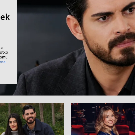
nek
na
ystko
domu.
nna