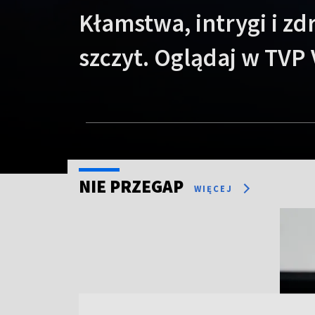
Kłamstwa, intrygi i z
szczyt. Oglądaj w TVP
NIE PRZEGAP
WIĘCEJ
Item 3 of 4